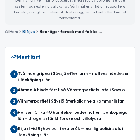
Den här artikeln har producerats med stöd av automatiserade
system och externa datakällor. Vårt mål är alltid att rapportera
korrekt, sakligt och relevant. Trots noggranna kontroller kan fel
förekomma.
Hem
Blåljus
Bedrägeriförsök med falska städföretag i Jönköpings län
Mest läst
Två män gripna i Sävsjö efter larm – nattens händelser
1
i Jönköpings län
Ahmad Alhindy först på Vänsterpartiets lista i Sävsjö
2
Vänsterpartiet i Sävsjö återkallar hela kommunlistan
3
Polisen: Cirka 40 händelser under natten i Jönköpings
4
län – drogmisstänkt förare och viltolycka
Biljakt vid Ryhov och flera bråk — nattlig polisinsats i
5
Jönköpings län