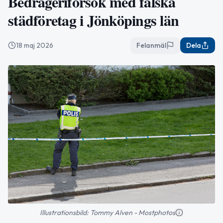
Bedrägeriförsök med falska
städföretag i Jönköpings län
18 maj 2026
Felanmäl
Dela
Illustrationsbild: Tommy Alven - Mostphotos