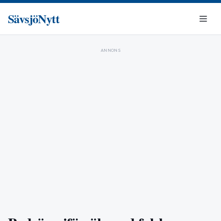
SävsjöNytt
ANNONS