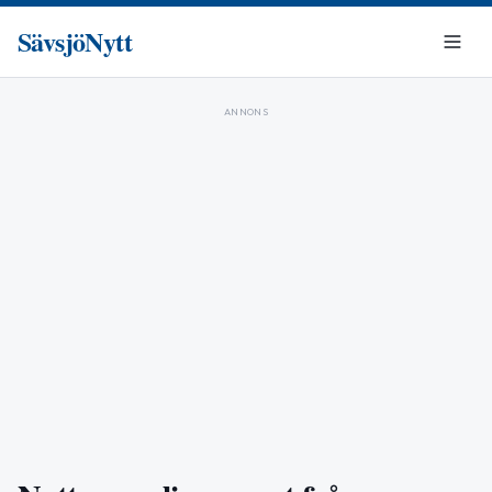
SävsjöNytt
ANNONS