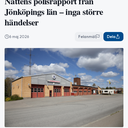
Nattens polisrapport från
Jönköpings län – inga större
händelser
6 maj 2026
Felanmäl
Dela