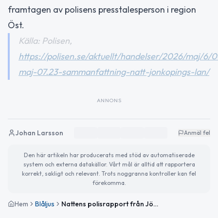
framtagen av polisens presstalesperson i region
Öst.
Källa: Polisen,
https://polisen.se/aktuellt/handelser/2026/maj/6/0
maj-07.23-sammanfattning-natt-jonkopings-lan/
ANNONS
Johan Larsson
Anmäl fel
Den här artikeln har producerats med stöd av automatiserade
system och externa datakällor. Vårt mål är alltid att rapportera
korrekt, sakligt och relevant. Trots noggranna kontroller kan fel
förekomma.
Hem
Blåljus
Nattens polisrapport från Jönköpings län – inga större händelser