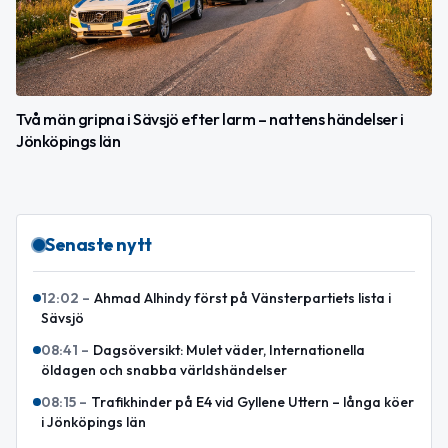
Två män gripna i Sävsjö efter larm – nattens händelser i
Jönköpings län
Senaste nytt
12:02
–
Ahmad Alhindy först på Vänsterpartiets lista i
Sävsjö
08:41
–
Dagsöversikt: Mulet väder, Internationella
öldagen och snabba världshändelser
08:15
–
Trafikhinder på E4 vid Gyllene Uttern – långa köer
i Jönköpings län