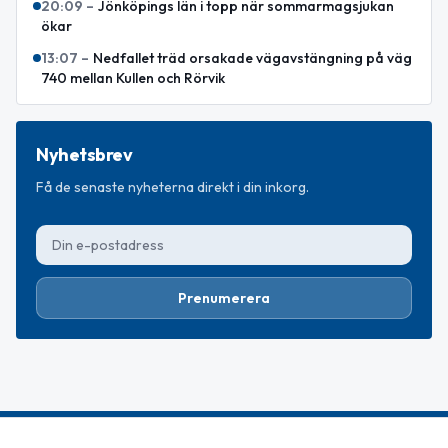
20:09
–
Jönköpings län i topp när sommarmagsjukan
ökar
13:07
–
Nedfallet träd orsakade vägavstängning på väg
740 mellan Kullen och Rörvik
Nyhetsbrev
Få de senaste nyheterna direkt i din inkorg.
Prenumerera