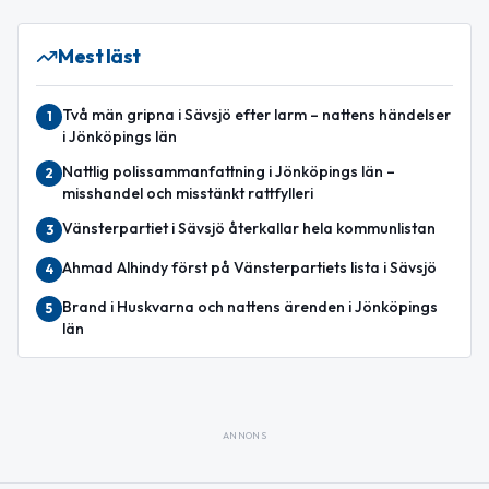
Mest läst
Två män gripna i Sävsjö efter larm – nattens händelser
1
i Jönköpings län
Nattlig polissammanfattning i Jönköpings län –
2
misshandel och misstänkt rattfylleri
Vänsterpartiet i Sävsjö återkallar hela kommunlistan
3
Ahmad Alhindy först på Vänsterpartiets lista i Sävsjö
4
Brand i Huskvarna och nattens ärenden i Jönköpings
5
län
ANNONS