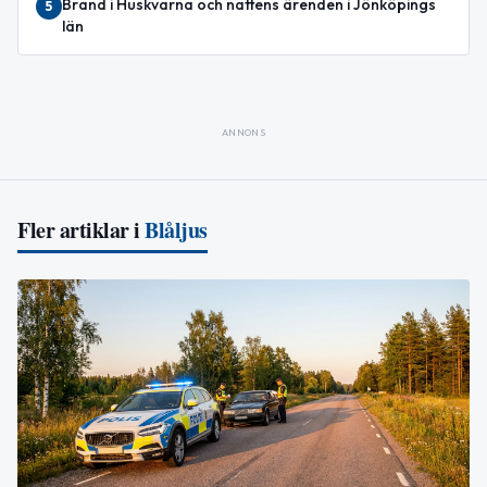
Brand i Huskvarna och nattens ärenden i Jönköpings
5
län
ANNONS
Fler artiklar i
Blåljus