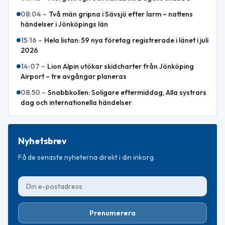
08:04
–
Två män gripna i Sävsjö efter larm – nattens
händelser i Jönköpings län
15:16
–
Hela listan: 59 nya företag registrerade i länet i juli
2026
14:07
–
Lion Alpin utökar skidcharter från Jönköping
Airport – tre avgångar planeras
08:50
–
Snabbkollen: Soligare eftermiddag, Alla systrars
dag och internationella händelser
Nyhetsbrev
Få de senaste nyheterna direkt i din inkorg.
Prenumerera