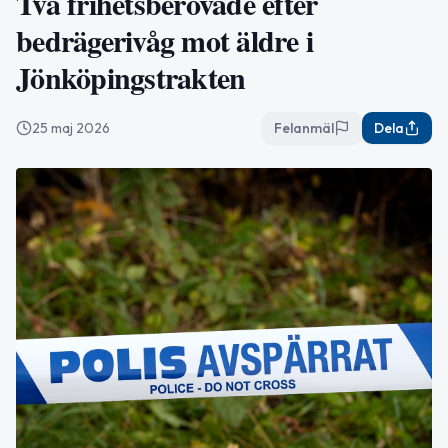
Två frihetsberövade efter
bedrägerivåg mot äldre i
Jönköpingstrakten
25 maj 2026
Felanmäl
Dela