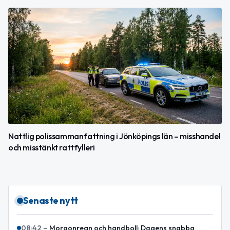
Nattlig polissammanfattning i Jönköpings län – misshandel
och misstänkt rattfylleri
Senaste nytt
08:42
–
Morgonregn och handboll: Dagens snabba