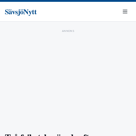
SävsjöNytt
ANNONS