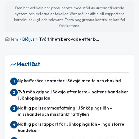
Den här artikeln har producerats med stöd av automatiserade
system och externa datakällor. Vårt mål är alltid att rapportera
korrekt, sakligt och relevant. Trots noggranna kontroller kan fel
förekomma.
Hem
Blåljus
Två frihetsberövade efter bedrägerivåg mot äldre i Jönköpingstrakten
Mest läst
Ny kafferörelse startar i Sävsjö med te och choklad
1
Två män gripna i Sävsjö efter larm – nattens händelser
2
i Jönköpings län
Nattlig polissammanfattning i Jönköpings län –
3
misshandel och misstänkt rattfylleri
Nattlig polisrapport för Jönköpings län – inga större
4
händelser