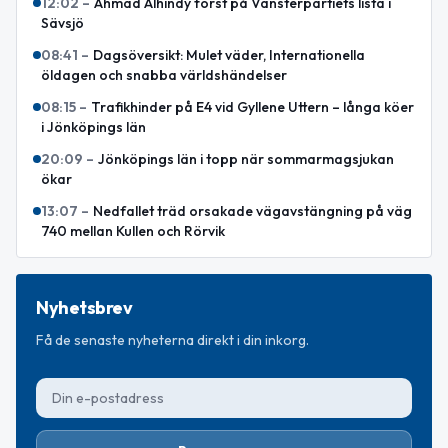
12:02
–
Ahmad Alhindy först på Vänsterpartiets lista i
Sävsjö
08:41
–
Dagsöversikt: Mulet väder, Internationella
öldagen och snabba världshändelser
08:15
–
Trafikhinder på E4 vid Gyllene Uttern – långa köer
i Jönköpings län
20:09
–
Jönköpings län i topp när sommarmagsjukan
ökar
13:07
–
Nedfallet träd orsakade vägavstängning på väg
740 mellan Kullen och Rörvik
Nyhetsbrev
Få de senaste nyheterna direkt i din inkorg.