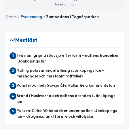
förekomma.
Hem
Evenemang
Zumbadans i Tegnérparken
Mest läst
Två män gripna i Sävsjö efter larm – nattens händelser
1
i Jönköpings län
Nattlig polissammanfattning i Jönköpings län –
2
misshandel och misstänkt rattfylleri
Vänsterpartiet i Sävsjö återkallar hela kommunlistan
3
Brand i Huskvarna och nattens ärenden i Jönköpings
4
län
Polisen: Cirka 40 händelser under natten i Jönköpings
5
län – drogmisstänkt förare och viltolycka