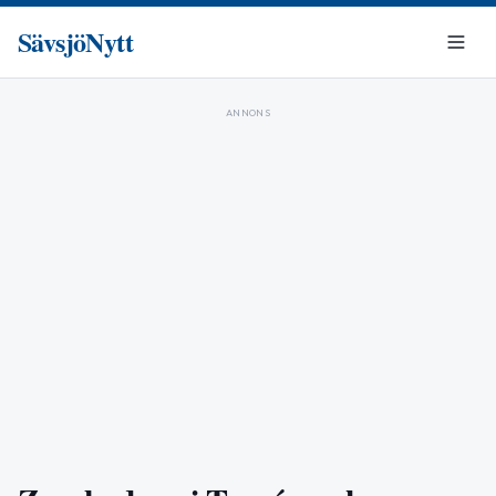
SävsjöNytt
ANNONS