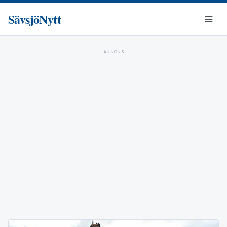
SävsjöNytt
ANNONS