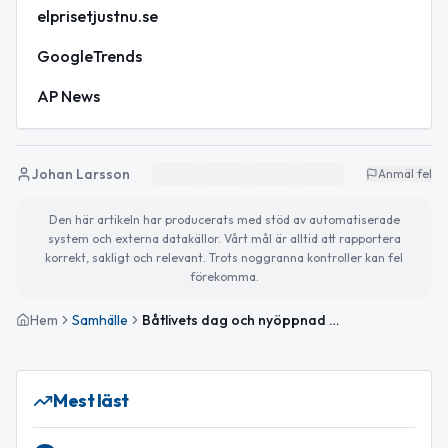
elprisetjustnu.se
GoogleTrends
AP News
Johan Larsson
Anmäl fel
Den här artikeln har producerats med stöd av automatiserade
system och externa datakällor. Vårt mål är alltid att rapportera
korrekt, sakligt och relevant. Trots noggranna kontroller kan fel
förekomma.
Hem
Samhälle
Båtlivets dag och nyöppnad cykelväg – helgen i Sävsjö
Mest läst