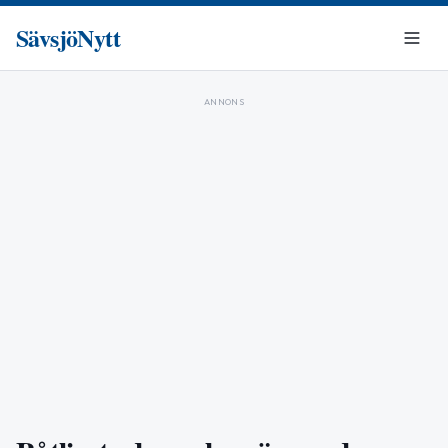
SävsjöNytt
ANNONS