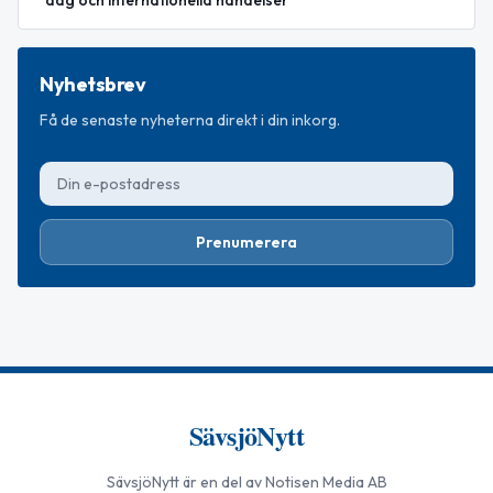
Nyhetsbrev
Få de senaste nyheterna direkt i din inkorg.
Prenumerera
SävsjöNytt
SävsjöNytt
är en del av Notisen Media AB