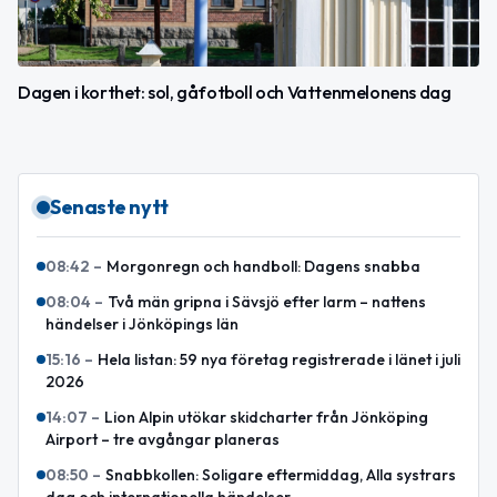
Dagen i korthet: sol, gåfotboll och Vattenmelonens dag
Senaste nytt
08:42
–
Morgonregn och handboll: Dagens snabba
08:04
–
Två män gripna i Sävsjö efter larm – nattens
händelser i Jönköpings län
15:16
–
Hela listan: 59 nya företag registrerade i länet i juli
2026
14:07
–
Lion Alpin utökar skidcharter från Jönköping
Airport – tre avgångar planeras
08:50
–
Snabbkollen: Soligare eftermiddag, Alla systrars
dag och internationella händelser