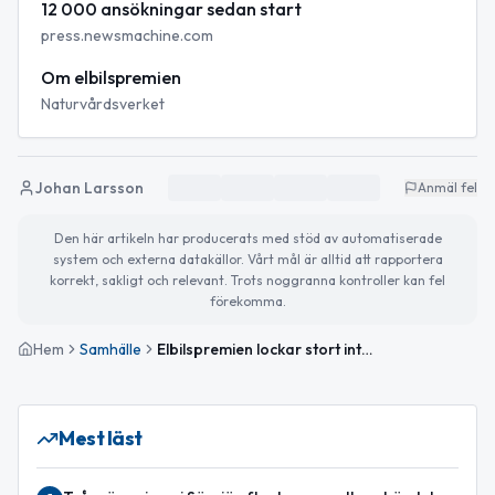
12 000 ansökningar sedan start
press.newsmachine.com
Om elbilspremien
Naturvårdsverket
Johan Larsson
Anmäl fel
Den här artikeln har producerats med stöd av automatiserade
system och externa datakällor. Vårt mål är alltid att rapportera
korrekt, sakligt och relevant. Trots noggranna kontroller kan fel
förekomma.
Hem
Samhälle
Elbilspremien lockar stort intresse – över 12 000 ansökningar sedan mars
Mest läst