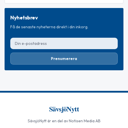
Nyhetsbrev
Få de senaste nyheterna direkt i din inkorg.
Prenumerera
SävsjöNytt
SävsjöNytt
är en del av Notisen Media AB