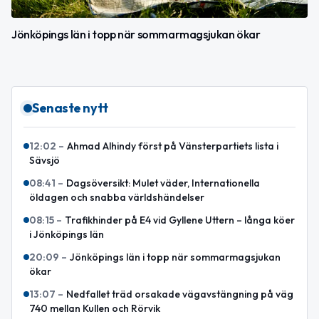
Jönköpings län i topp när sommarmagsjukan ökar
Senaste nytt
12:02
–
Ahmad Alhindy först på Vänsterpartiets lista i
Sävsjö
08:41
–
Dagsöversikt: Mulet väder, Internationella
öldagen och snabba världshändelser
08:15
–
Trafikhinder på E4 vid Gyllene Uttern – långa köer
i Jönköpings län
20:09
–
Jönköpings län i topp när sommarmagsjukan
ökar
13:07
–
Nedfallet träd orsakade vägavstängning på väg
740 mellan Kullen och Rörvik