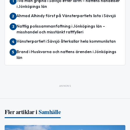
Två män gripna i Sävsjö efter larm – nattens händelser
1
i Jönköpings län
Ahmad Alhindy först på Vänsterpartiets lista i Sävsjö
2
Nattlig polissammanfattning i Jönköpings län –
3
misshandel och misstänkt rattfylleri
Vänsterpartiet i Sävsjö återkallar hela kommunlistan
4
Brand i Huskvarna och nattens ärenden i Jönköpings
5
län
ANNONS
Fler artiklar i
Samhälle