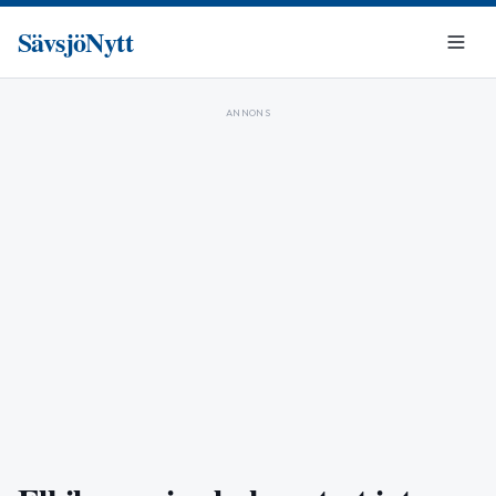
SävsjöNytt
ANNONS