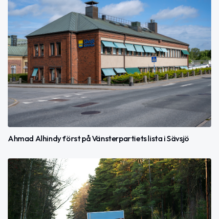
Ahmad Alhindy först på Vänsterpartiets lista i Sävsjö