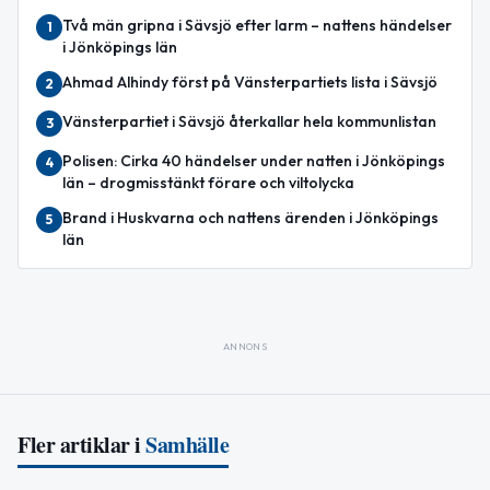
Två män gripna i Sävsjö efter larm – nattens händelser
1
i Jönköpings län
Ahmad Alhindy först på Vänsterpartiets lista i Sävsjö
2
Vänsterpartiet i Sävsjö återkallar hela kommunlistan
3
Polisen: Cirka 40 händelser under natten i Jönköpings
4
län – drogmisstänkt förare och viltolycka
Brand i Huskvarna och nattens ärenden i Jönköpings
5
län
ANNONS
Fler artiklar i
Samhälle