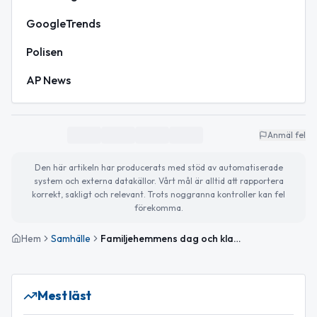
GoogleTrends
Polisen
AP News
Anmäl fel
Den här artikeln har producerats med stöd av automatiserade
system och externa datakällor. Vårt mål är alltid att rapportera
korrekt, sakligt och relevant. Trots noggranna kontroller kan fel
förekomma.
Hem
Samhälle
Familjehemmens dag och klart vårväder i Sävsjö
Mest läst