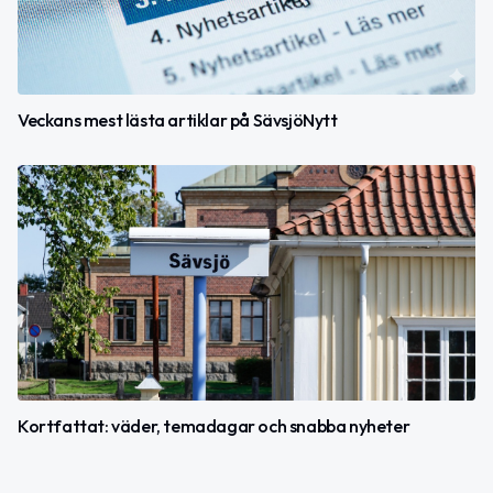
Veckans mest lästa artiklar på SävsjöNytt
Kortfattat: väder, temadagar och snabba nyheter