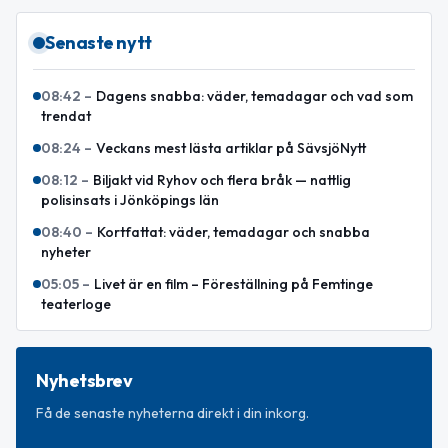
Senaste nytt
08:42
–
Dagens snabba: väder, temadagar och vad som
trendat
08:24
–
Veckans mest lästa artiklar på SävsjöNytt
08:12
–
Biljakt vid Ryhov och flera bråk — nattlig
polisinsats i Jönköpings län
08:40
–
Kortfattat: väder, temadagar och snabba
nyheter
05:05
–
Livet är en film – Föreställning på Femtinge
teaterloge
Nyhetsbrev
Få de senaste nyheterna direkt i din inkorg.