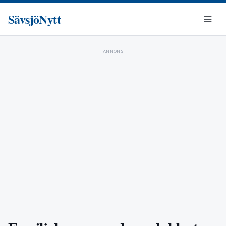
SävsjöNytt
ANNONS