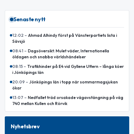
Senaste nytt
12:02
–
Ahmad Alhindy först på Vänsterpartiets lista i
Sävsjö
08:41
–
Dagsöversikt: Mulet väder, Internationella
öldagen och snabba världshändelser
08:15
–
Trafikhinder på E4 vid Gyllene Uttern – långa köer
i Jönköpings län
20:09
–
Jönköpings län i topp när sommarmagsjukan
ökar
13:07
–
Nedfallet träd orsakade vägavstängning på väg
740 mellan Kullen och Rörvik
Nyhetsbrev