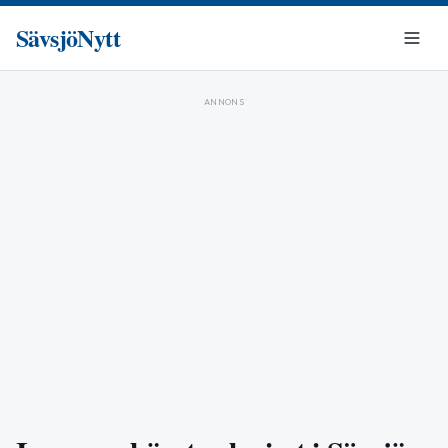
SävsjöNytt
ANNONS