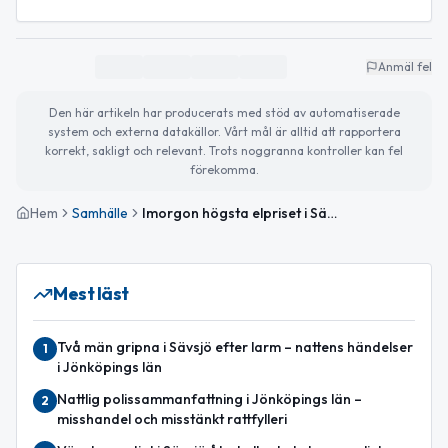
Anmäl fel
Den här artikeln har producerats med stöd av automatiserade
system och externa datakällor. Vårt mål är alltid att rapportera
korrekt, sakligt och relevant. Trots noggranna kontroller kan fel
förekomma.
Hem
Samhälle
Imorgon högsta elpriset i Sävsjö – kraftig ökning
Mest läst
Två män gripna i Sävsjö efter larm – nattens händelser
1
i Jönköpings län
Nattlig polissammanfattning i Jönköpings län –
2
misshandel och misstänkt rattfylleri