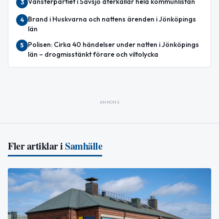
Vänsterpartiet i Sävsjö återkallar hela kommunlistan
3
Brand i Huskvarna och nattens ärenden i Jönköpings
4
län
Polisen: Cirka 40 händelser under natten i Jönköpings
5
län – drogmisstänkt förare och viltolycka
ANNONS
Fler artiklar i
Samhälle