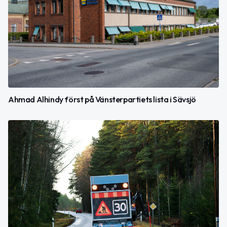
Ahmad Alhindy först på Vänsterpartiets lista i Sävsjö