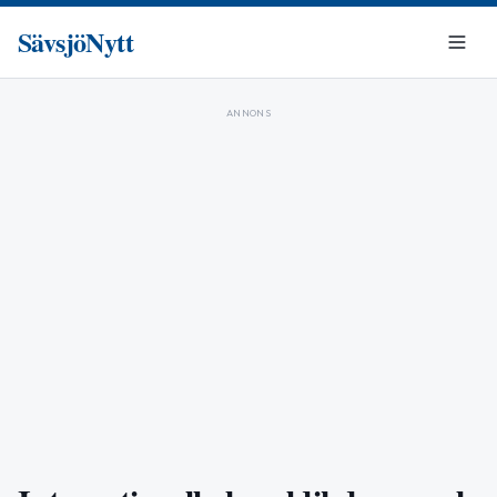
SävsjöNytt
ANNONS