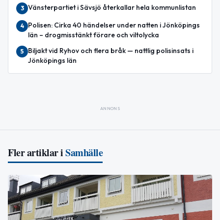
Vänsterpartiet i Sävsjö återkallar hela kommunlistan
3
Polisen: Cirka 40 händelser under natten i Jönköpings
4
län – drogmisstänkt förare och viltolycka
Biljakt vid Ryhov och flera bråk — nattlig polisinsats i
5
Jönköpings län
ANNONS
Fler artiklar i
Samhälle