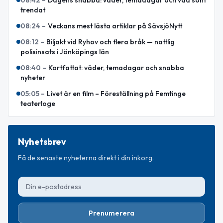
08:42
–
Dagens snabba: väder, temadagar och vad som
trendat
08:24
–
Veckans mest lästa artiklar på SävsjöNytt
08:12
–
Biljakt vid Ryhov och flera bråk — nattlig
polisinsats i Jönköpings län
08:40
–
Kortfattat: väder, temadagar och snabba
nyheter
05:05
–
Livet är en film – Föreställning på Femtinge
teaterloge
Nyhetsbrev
Få de senaste nyheterna direkt i din inkorg.
Prenumerera