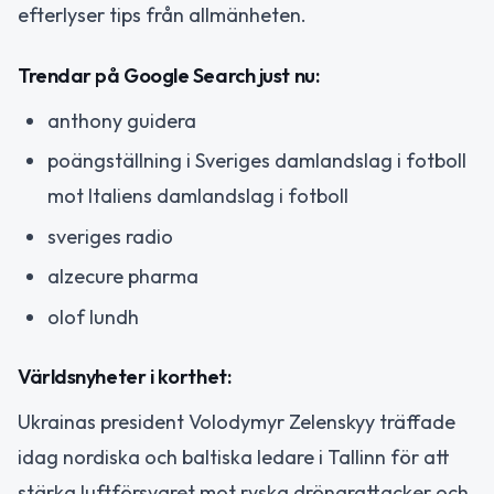
efterlyser tips från allmänheten.
Trendar på Google Search just nu:
anthony guidera
poängställning i Sveriges damlandslag i fotboll
mot Italiens damlandslag i fotboll
sveriges radio
alzecure pharma
olof lundh
Världsnyheter i korthet:
Ukrainas president Volodymyr Zelenskyy träffade
idag nordiska och baltiska ledare i Tallinn för att
stärka luftförsvaret mot ryska drönarattacker och