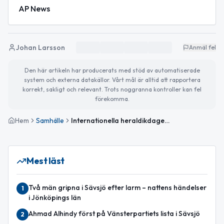
AP News
Johan Larsson
Anmäl fel
Den här artikeln har producerats med stöd av automatiserade
system och externa datakällor. Vårt mål är alltid att rapportera
korrekt, sakligt och relevant. Trots noggranna kontroller kan fel
förekomma.
Hem
Samhälle
Internationella heraldikdagen och dagens väder
Mest läst
Två män gripna i Sävsjö efter larm – nattens händelser
1
i Jönköpings län
Ahmad Alhindy först på Vänsterpartiets lista i Sävsjö
2