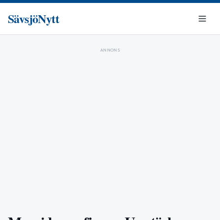
SävsjöNytt
ANNONS