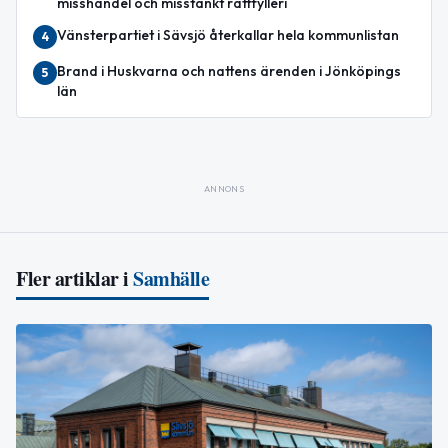
misshandel och misstänkt rattfylleri
Vänsterpartiet i Sävsjö återkallar hela kommunlistan
4
Brand i Huskvarna och nattens ärenden i Jönköpings
5
län
ANNONS
Fler artiklar i
Samhälle