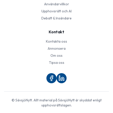
Användarvillkor
Upphovsrätt och AI
Debatt & Insändare
Kontakt
Kontakta oss
Annonsera
Om oss
Tipsa oss
©
SävsjöNytt
. Allt material på
SävsjöNytt
är skyddat enligt
upphovsrättslagen.