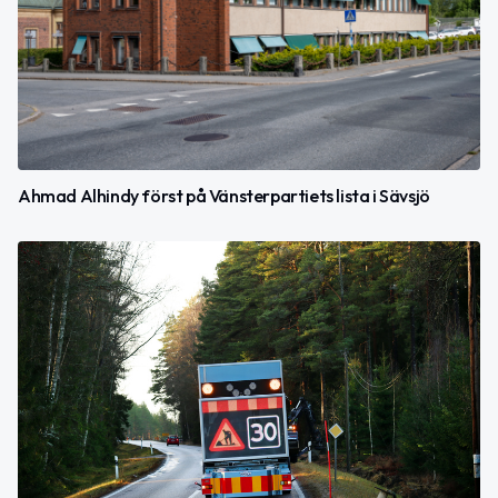
Ahmad Alhindy först på Vänsterpartiets lista i Sävsjö