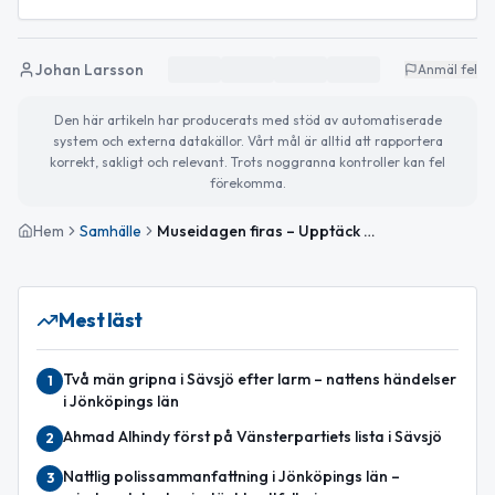
Johan Larsson
Anmäl fel
Den här artikeln har producerats med stöd av automatiserade
system och externa datakällor. Vårt mål är alltid att rapportera
korrekt, sakligt och relevant. Trots noggranna kontroller kan fel
förekomma.
Hem
Samhälle
Museidagen firas – Upptäck kultur och natur i dag
Mest läst
Två män gripna i Sävsjö efter larm – nattens händelser
1
i Jönköpings län
Ahmad Alhindy först på Vänsterpartiets lista i Sävsjö
2
Nattlig polissammanfattning i Jönköpings län –
3