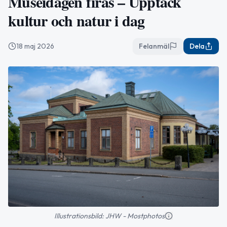
Museidagen firas – Upptäck
kultur och natur i dag
18 maj 2026
Felanmäl
Dela
Illustrationsbild: JHW - Mostphotos