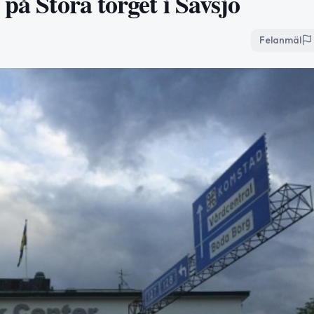
på Stora torget i Sävsjö
Felanmäl