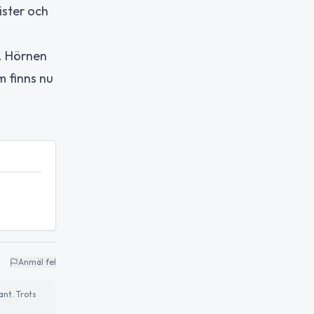
ister och
e. Hörnen
m finns nu
Anmäl fel
ant. Trots