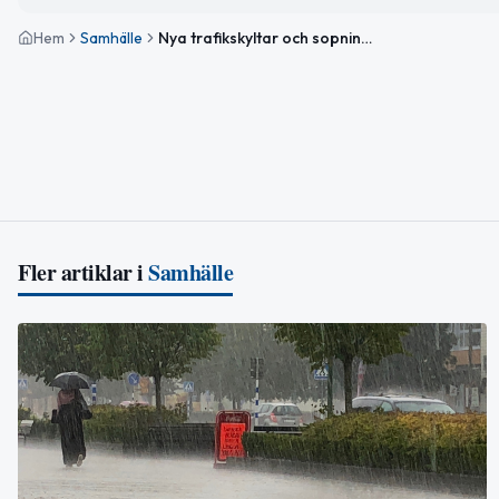
Hem
Samhälle
Nya trafikskyltar och sopning på Stora torget i Sävsjö
Fler artiklar i
Samhälle