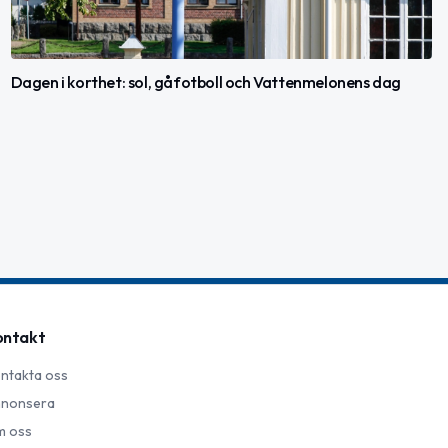
Dagen i korthet: sol, gåfotboll och Vattenmelonens dag
ontakt
ntakta oss
nonsera
 oss