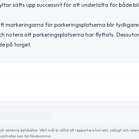
ltar sätts upp successivt för att underlätta för både bil
tt markeringarna för parkeringsplatserna blir tydligar
h notera att parkeringsplatserna har flyttats. Dessuto
de på torget.
externa datakällor. Vårt mål är alltid att rapportera korrekt, sakligt och relev
ontroller kan fel förekomma.