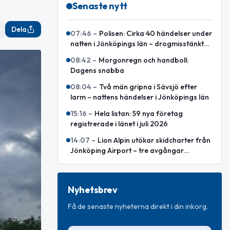
Senaste nytt
Dela
07:46
–
Polisen: Cirka 40 händelser under
natten i Jönköpings län – drogmisstänkt
förare och viltolycka
08:42
–
Morgonregn och handboll:
Dagens snabba
08:04
–
Två män gripna i Sävsjö efter
larm – nattens händelser i Jönköpings län
15:16
–
Hela listan: 59 nya företag
registrerade i länet i juli 2026
14:07
–
Lion Alpin utökar skidcharter från
Jönköping Airport – tre avgångar
planeras
Nyhetsbrev
Få de senaste nyheterna direkt i din inkorg.