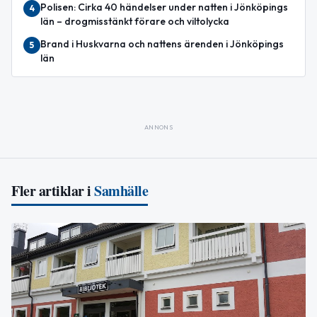
Polisen: Cirka 40 händelser under natten i Jönköpings
4
län – drogmisstänkt förare och viltolycka
Brand i Huskvarna och nattens ärenden i Jönköpings
5
län
ANNONS
Fler artiklar i
Samhälle