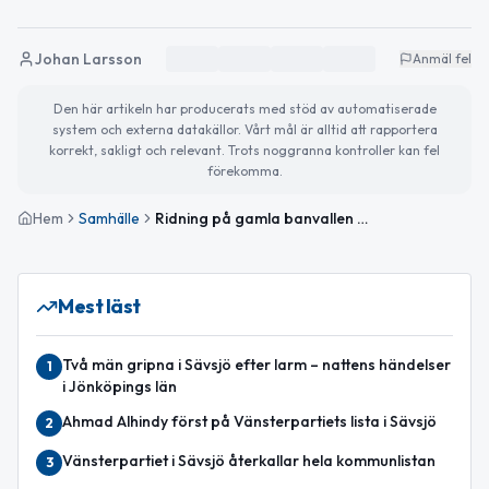
Johan Larsson
Anmäl fel
Den här artikeln har producerats med stöd av automatiserade
system och externa datakällor. Vårt mål är alltid att rapportera
korrekt, sakligt och relevant. Trots noggranna kontroller kan fel
förekomma.
Hem
Samhälle
Ridning på gamla banvallen skjuts upp i Sävsjö
Mest läst
Två män gripna i Sävsjö efter larm – nattens händelser
1
i Jönköpings län
Ahmad Alhindy först på Vänsterpartiets lista i Sävsjö
2
Vänsterpartiet i Sävsjö återkallar hela kommunlistan
3