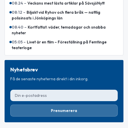
08:24
–
Veckans mest lästa artiklar på SävsjöNytt
08:12
–
Biljakt vid Ryhov och flera bråk — nattlig
polisinsats i Jönköpings län
08:40
–
Kortfattat: väder, temadagar och snabba
nyheter
05:05
–
Livet är en film – Föreställning på Femtinge
teaterloge
Nyhetsbrev
Få de senaste nyheterna direkt i din inkorg.
Prenumerera