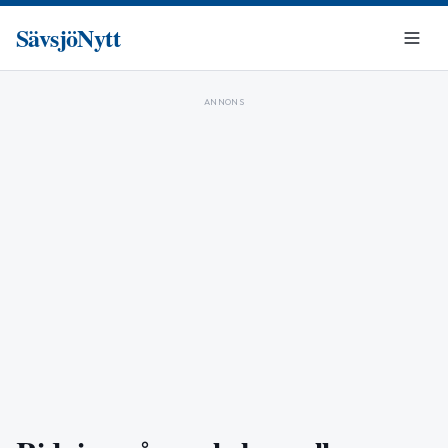
SävsjöNytt
ANNONS