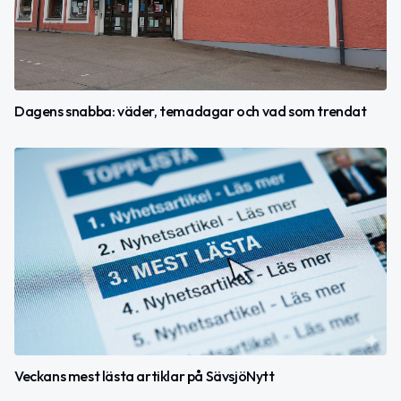
Dagens snabba: väder, temadagar och vad som trendat
Veckans mest lästa artiklar på SävsjöNytt