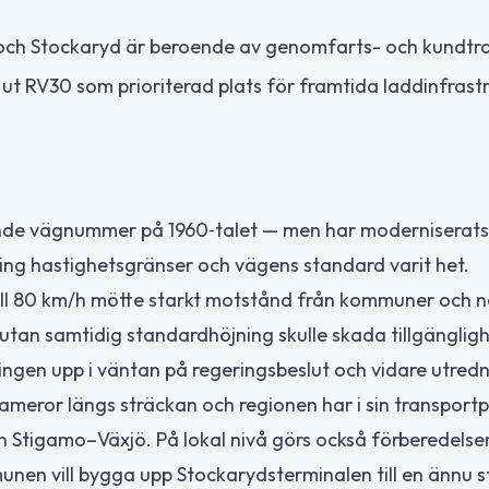
d och Stockaryd är beroende av genomfarts- och kundtra
 ut RV30 som prioriterad plats för framtida laddinfrast
ande vägnummer på 1960‑talet — men har moderniserats 
ing hastighetsgränser och vägens standard varit het.
till 80 km/h mötte starkt motstånd från kommuner och nä
an samtidig standardhöjning skulle skada tillgänglig
ingen upp i väntan på regeringsbeslut och vidare utredn
kameror längs sträckan och regionen har i sin transport
n Stigamo–Växjö. På lokal nivå görs också förberedelser
nen vill bygga upp Stockarydsterminalen till en ännu s