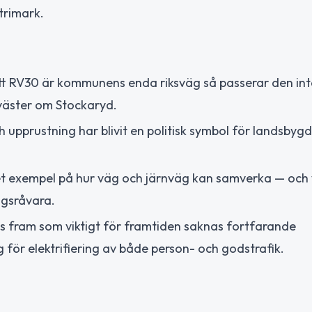
trimark.
tt RV30 är kommunens enda riksväg så passerar den int
väster om Stockaryd.
upprustning har blivit en politisk symbol för landsbyg
et exempel på hur väg och järnväg kan samverka — och
ogsråvara.
ts fram som viktigt för framtiden saknas fortfarande
ör elektrifiering av både person- och godstrafik.