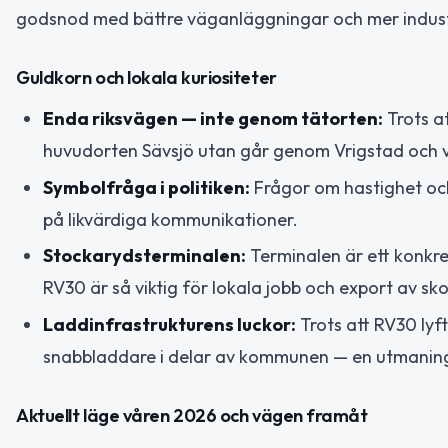
godsnod med bättre väganläggningar och mer indus
Guldkorn och lokala kuriositeter
Enda riksvägen — inte genom tätorten:
Trots a
huvudorten Sävsjö utan går genom Vrigstad och 
Symbolfråga i politiken:
Frågor om hastighet och 
på likvärdiga kommunikationer.
Stockarydsterminalen:
Terminalen är ett konkr
RV30 är så viktig för lokala jobb och export av sk
Laddinfrastrukturens luckor:
Trots att RV30 lyf
snabbladdare i delar av kommunen — en utmaning f
Aktuellt läge våren 2026 och vägen framåt