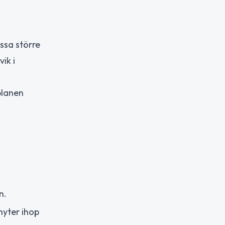
ssa större
ik i
planen
n.
nyter ihop