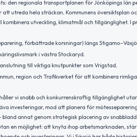
lats: den regionala transportplanen för Jönköpings län p
r att utreda hela sträckan. Kommunens översiktsplan o
ll kombinera utveckling, klimatmål och tillgänglighet. I p
arering, förbättrade korsningar) längs Stigamo–Växjö
äringslivsmark i västra Stockaryd.
 anslutning till viktiga knutpunkter som Vrigstad.
mun, region och Trafikverket för att kombinera rimliga
åller vi snabb och konkurrenskraftig tillgänglighet utan
räva investeringar, mod att planera för mötesseparerin
— bland annat genom strategisk placering av snabbladd
 utan en möjlighet: att knyta ihop arbetsmarknaden, stä
oende och investeringar. Vi i Sävsjö har både historie