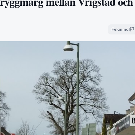
ryggmärg mellan Vrigstad och
Felanmäl