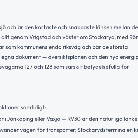
jö och är den kortaste och snabbaste länken mellan de
llt genom Vrigstad och väster om Stockaryd, med Rörv
rar som kommunens enda riksväg och bär de största
ns egna dokument — översiktsplanen och den nya energi
ägarna 127 och 128 som särskilt betydelsefulla för
nktioner samtidigt:
r i Jönköping eller Växjö — RV30 är den naturliga länke
använder vägen för transporter; Stockarydsterminalen k