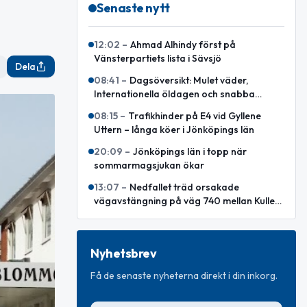
Senaste nytt
12:02
–
Ahmad Alhindy först på
Vänsterpartiets lista i Sävsjö
Dela
08:41
–
Dagsöversikt: Mulet väder,
Internationella öldagen och snabba
världshändelser
08:15
–
Trafikhinder på E4 vid Gyllene
Uttern – långa köer i Jönköpings län
20:09
–
Jönköpings län i topp när
sommarmagsjukan ökar
13:07
–
Nedfallet träd orsakade
vägavstängning på väg 740 mellan Kullen
och Rörvik
Nyhetsbrev
Få de senaste nyheterna direkt i din inkorg.