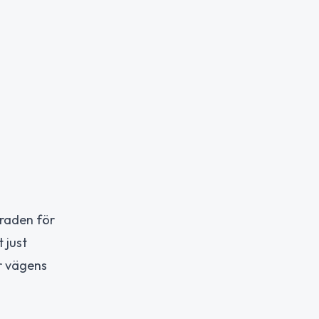
graden för
 just
r vägens