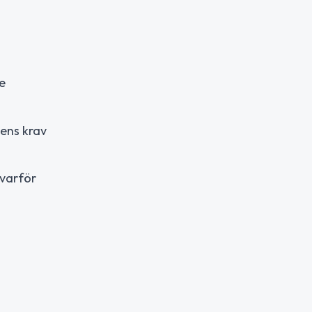
e
dens krav
 varför