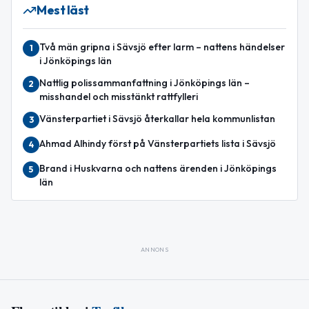
Mest läst
Två män gripna i Sävsjö efter larm – nattens händelser
1
i Jönköpings län
Nattlig polissammanfattning i Jönköpings län –
2
misshandel och misstänkt rattfylleri
Vänsterpartiet i Sävsjö återkallar hela kommunlistan
3
Ahmad Alhindy först på Vänsterpartiets lista i Sävsjö
4
Brand i Huskvarna och nattens ärenden i Jönköpings
5
län
ANNONS