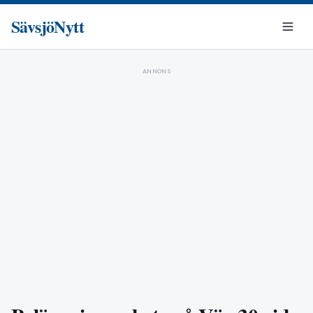
SävsjöNytt
ANNONS