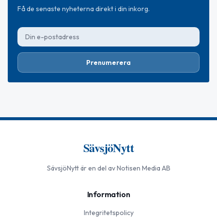
Få de senaste nyheterna direkt i din inkorg.
Prenumerera
SävsjöNytt
SävsjöNytt
är en del av Notisen Media AB
Information
Integritetspolicy