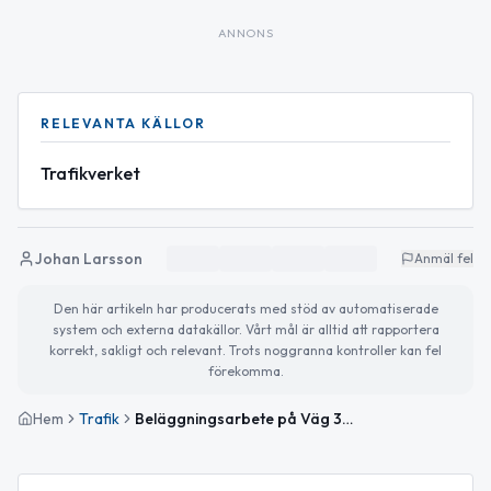
ANNONS
RELEVANTA KÄLLOR
Trafikverket
Johan Larsson
Anmäl fel
Den här artikeln har producerats med stöd av automatiserade
system och externa datakällor. Vårt mål är alltid att rapportera
korrekt, sakligt och relevant. Trots noggranna kontroller kan fel
förekomma.
Hem
Trafik
Beläggningsarbete på Väg 30 vid Vrigstad, Lundby avslutat