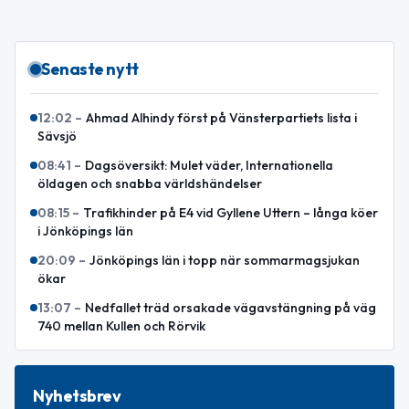
Senaste nytt
12:02
–
Ahmad Alhindy först på Vänsterpartiets lista i
Sävsjö
08:41
–
Dagsöversikt: Mulet väder, Internationella
öldagen och snabba världshändelser
08:15
–
Trafikhinder på E4 vid Gyllene Uttern – långa köer
i Jönköpings län
20:09
–
Jönköpings län i topp när sommarmagsjukan
ökar
13:07
–
Nedfallet träd orsakade vägavstängning på väg
740 mellan Kullen och Rörvik
Nyhetsbrev