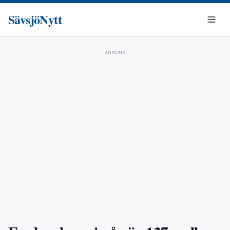
SävsjöNytt
ANNONS