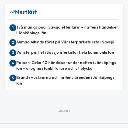
Mest läst
Två män gripna i Sävsjö efter larm – nattens händelser
1
i Jönköpings län
Ahmad Alhindy först på Vänsterpartiets lista i Sävsjö
2
Vänsterpartiet i Sävsjö återkallar hela kommunlistan
3
Polisen: Cirka 40 händelser under natten i Jönköpings
4
län – drogmisstänkt förare och viltolycka
Brand i Huskvarna och nattens ärenden i Jönköpings
5
län
ANNONS