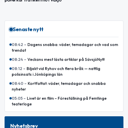
Senaste nytt
08:42
–
Dagens snabba: väder, temadagar och vad som
trendat
08:24
–
Veckans mest lästa artiklar på SävsjöNytt
08:12
–
Biljakt vid Ryhov och flera bråk — nattlig
polisinsats i Jönköpings län
08:40
–
Kortfattat: väder, temadagar och snabba
nyheter
05:05
–
Livet är en film – Föreställning på Femtinge
teaterloge
Nyhetsbrev